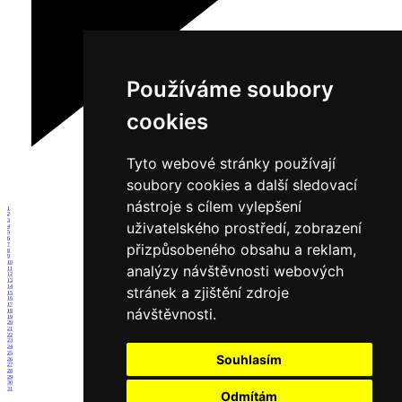
Používáme soubory
cookies
Tyto webové stránky používají
soubory cookies a další sledovací
nástroje s cílem vylepšení
1
2
3
uživatelského prostředí, zobrazení
4
5
6
přizpůsobeného obsahu a reklam,
7
8
9
10
analýzy návštěvnosti webových
11
12
13
14
stránek a zjištění zdroje
15
16
17
návštěvnosti.
18
19
20
21
22
23
24
25
Souhlasím
26
27
28
29
30
31
Odmítám