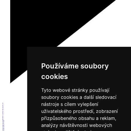
Používáme soubory
cookies
Tyto webové stránky používají
soubory cookies a další sledovací
nástroje s cílem vylepšení
1
2
3
4
uživatelského prostředí, zobrazení
5
6
7
přizpůsobeného obsahu a reklam,
8
9
10
11
analýzy návštěvnosti webových
12
13
14
15