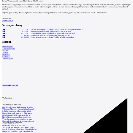
korun. Vrchní soud částku snížil zhruba na 268.000 korun.
Skleník Fata Morgana byl v minulosti příčinou dalších soudních sporů mezi Deylem a botanickou zahradou. Ta po architektovi požadovala vrátit 2,5 milionu Kč, které mu vyplatila jako
zálohu na projektovou dokumentaci skleníku. Justice nakonec dospěla k závěru, že suma Deylovi náleží za práci vykonanou před ukončením smlouvy a jako náhrada vynaložených
nákladů.
V jiném sporu se Deyl domáhal zaplacení víceprací. Spor skončil počátkem roku 2015 smírem, podle nějž měl architekt dostat přes 1,1 milionu korun.
0
komentářů
přidat komentář
Související články
0
17.12.2017
|
Vstupní areál Botanické zahrady hlavního města Prahy - výsledky soutěže
0
16.12.2017
|
Botanická zahrada vybrala vítěze soutěže na severní vstup
0
01.12.2017
|
V západní části botanické zahrady v Troji vznikne vstupní areál
0
15.06.2016
|
Radní Prahy 8 nesouhlasí s výstavbou ekocentra v Troji
0
01.05.2007
|
Studie zábavního centra v Praze-Troji by měla být hotova letos
Sidebar
Domácí zprávy
Zahraniční zprávy
Soutěže
Výstavy
Přednášky
Rozhovory
Tiskové zprávy
Kalendář akcí
15
Vložit událost
NEJNOVĚJŠÍ ZPRÁVY
Den židovských památek dnes otevře v Čes
V Horním Maršově v Krkonoších začaly prá
Světelné instalace a videomapping lákají
Demolici vyhořelé budovy ve Zlíně urychl
Odvolací soud nařídil zastavit stavbu Tr
Kroměřížská radnice získala stavební pov
Výstavba urgentního centra v Liberci ome
Nymburk přehodnocuje záměr stavby školky
NEJČTENĚJŠÍ ZPRÁVY
November Talks 2018: M.Corea
Jak nejlépe navrhnout kuchyň? Soutěž Blum
Soutěž „Umělecké dílo věnované Lucii Bakešové
Dům Karla Hubáčka – experimentální rodin