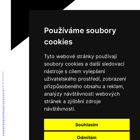
Používáme soubory
cookies
Tyto webové stránky používají
soubory cookies a další sledovací
nástroje s cílem vylepšení
1
2
3
uživatelského prostředí, zobrazení
4
5
6
přizpůsobeného obsahu a reklam,
7
8
9
10
analýzy návštěvnosti webových
11
12
13
stránek a zjištění zdroje
14
15
16
17
návštěvnosti.
18
19
20
21
22
23
24
25
Souhlasím
26
27
28
29
30
31
Odmítám