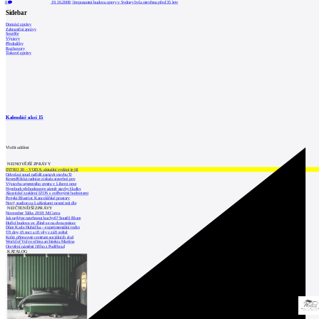
0
19.10.2008
|
Impozantní budova opery v Sydney byla otevřena před 35 lety
Sidebar
Domácí zprávy
Zahraniční zprávy
Soutěže
Výstavy
Přednášky
Rozhovory
Tiskové zprávy
Kalendář akcí
15
Vložit událost
NEJNOVĚJŠÍ ZPRÁVY
INTRO 30 – VODA: aktuální vydání je již
Odvolací soud nařídil zastavit stavbu Tr
Kroměřížská radnice získala stavební pov
Výstavba urgentního centra v Liberci ome
Nymburk přehodnocuje záměr stavby školky
Akustické zasklení IZOS s ověřenými hodnotami
Projekt Blueriot: Kancelářské prostory
Nový stadion za Lužánkami nesmí mít dle
NEJČTENĚJŠÍ ZPRÁVY
November Talks 2018: M.Corea
Jak nejlépe navrhnout kuchyň? Soutěž Blum
Hořící budova ve Zlíně se na dvou místec
Dům Karla Hubáčka – experimentální rodin
Tři dny, tři noci a tři vily v záři světel
Kolín připravuje centrum sociálních služ
World of Volvo očima architekta Martina
Otevření náměstí Jiřího z Poděbrad
KATALOG