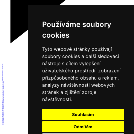
Používáme soubory
cookies
Tyto webové stránky používají
soubory cookies a další sledovací
nástroje s cílem vylepšení
1
2
3
uživatelského prostředí, zobrazení
4
5
6
přizpůsobeného obsahu a reklam,
7
8
9
10
analýzy návštěvnosti webových
11
12
13
14
stránek a zjištění zdroje
15
16
17
návštěvnosti.
18
19
20
21
22
23
24
25
Souhlasím
26
27
28
29
30
31
Odmítám