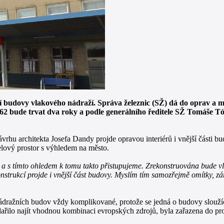
udovy vlakového nádraží. Správa železnic (SŽ) dá do oprav a mo
62 bude trvat dva roky a podle generálního ředitele SŽ Tomáše Tó
ávrhu architekta Josefa Dandy projde opravou interiérů i vnější části
elový prostor s výhledem na město.
aje a s tímto ohledem k tomu takto přistupujeme. Zrekonstruována bude 
onstrukcí projde i vnější část budovy. Myslím tím samozřejmě omítky, z
dražních budov vždy komplikované, protože se jedná o budovy sloužící 
dařilo najít vhodnou kombinaci evropských zdrojů, byla zařazena do pr