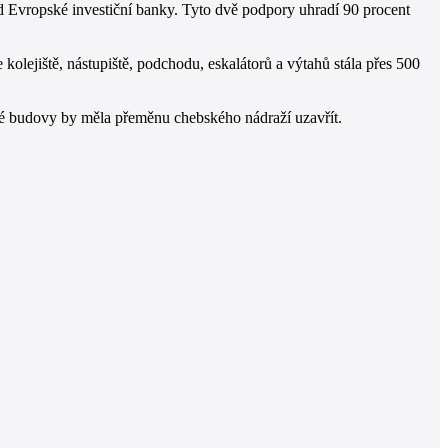
od Evropské investiční banky. Tyto dvě podpory uhradí 90 procent
olejiště, nástupiště, podchodu, eskalátorů a výtahů stála přes 500
né budovy by měla přeměnu chebského nádraží uzavřít.