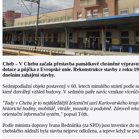
Cheb – V Chebu začala přestavba památkově chráněné výpravní b
dotace a půjčka z Evropské unie. Rekonstrukce stavby z roku 19
dnešním zahájení stavby.
Sedmipodlažní objekt postavený v 60. letech minulého století podle n
které dotvářejí vzhled budovy. V sedmém patře navíc vznikne víceúč
"Tady v Chebu je to nejdůležitější železniční uzel Karlovarského kr
historické hodiny, mobiliář, vitráže, mozaiky a podobně. Zároveň rek
orientační informační systém,"
popsal Tóth.
Podle ministra dopravy Ivana Bednárika (za SPD) jsou investice do ná
chebského nádraží byla stavba nejprve odložena, a teprve když se po