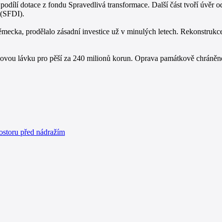
odílí dotace z fondu Spravedlivá transformace. Další část tvoří úvěr 
 (SFDI).
mecka, prodělalo zásadní investice už v minulých letech. Rekonstrukce k
o novou lávku pro pěší za 240 milionů korun. Oprava památkově chráně
ostoru před nádražím