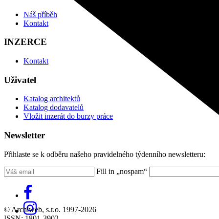
Náš příběh
Kontakt
INZERCE
Kontakt
Uživatel
Katalog architektů
Katalog dodavatelů
Vložit inzerát do burzy práce
Newsletter
Přihlaste se k odběru našeho pravidelného týdenního newsletteru:
Fill in „nospam“
© Archiweb, s.r.o. 1997-2026
ISSN: 1801-3902