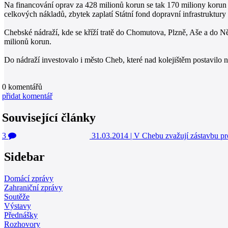
Na financování oprav za 428 milionů korun se tak 170 miliony korun p
celkových nákladů, zbytek zaplatí Státní fond dopravní infrastruktury
Chebské nádraží, kde se kříží tratě do Chomutova, Plzně, Aše a do Ně
milionů korun.
Do nádraží investovalo i město Cheb, které nad kolejištěm postavil
0
komentářů
přidat komentář
Související články
3
31.03.2014
|
V Chebu zvažují zástavbu pr
Sidebar
Domácí zprávy
Zahraniční zprávy
Soutěže
Výstavy
Přednášky
Rozhovory