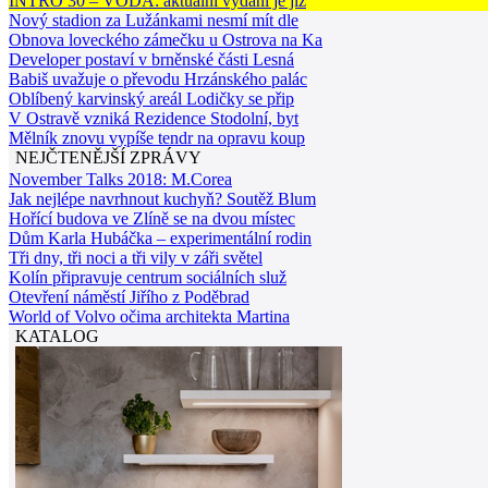
INTRO 30 – VODA: aktuální vydání je již
Nový stadion za Lužánkami nesmí mít dle
Obnova loveckého zámečku u Ostrova na Ka
Developer postaví v brněnské části Lesná
Babiš uvažuje o převodu Hrzánského palác
Oblíbený karvinský areál Lodičky se přip
V Ostravě vzniká Rezidence Stodolní, byt
Mělník znovu vypíše tendr na opravu koup
NEJČTENĚJŠÍ ZPRÁVY
November Talks 2018: M.Corea
Jak nejlépe navrhnout kuchyň? Soutěž Blum
Hořící budova ve Zlíně se na dvou místec
Dům Karla Hubáčka – experimentální rodin
Tři dny, tři noci a tři vily v záři světel
Kolín připravuje centrum sociálních služ
Otevření náměstí Jiřího z Poděbrad
World of Volvo očima architekta Martina
KATALOG