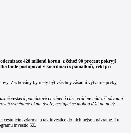
dernizace 428 milionů korun, z čehož 90 procent pokryjí
tha bude postupovat v koordinaci s památkáři, řekl při
 budovy. Zachovány by měly být všechny zásadní výtvarné prvky,
vlastně veškerá památkově chráněná část, vrátíme nádraží původní
ároveň vyměníme okna, dveře, cestující se mohou těšit na nový
cestujícím zdarma, a tak investice do nich nejsou návratné. I u
ogramu investic SŽ.