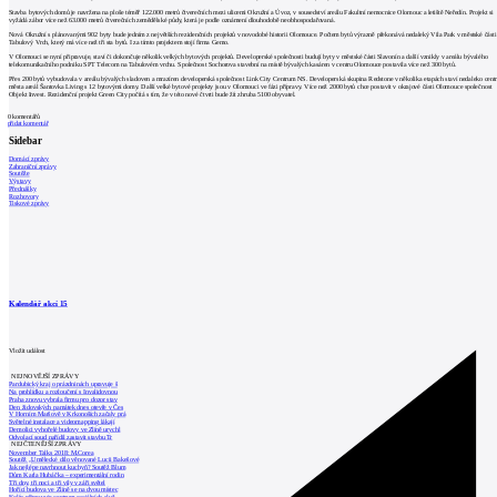
Stavba bytových domů je navržena na ploše téměř 122.000 metrů čtverečních mezi ulicemi Okružní a Úvoz, v sousedství areálu Fakultní nemocnice Olomouc a letiště Neředín. Projekt si
vyžádá zábor více než 63.000 metrů čtverečních zemědělské půdy, která je podle oznámení dlouhodobě neobhospodařovaná.
Nová Okružní s plánovanými 902 byty bude jedním z největších rezidenčních projektů v novodobé historii Olomouce. Počtem bytů výrazně překonává nedaleký Vila Park v městské části
Tabulový Vrch, který má více než tři sta bytů. I za tímto projektem stojí firma Gemo.
V Olomouci se nyní připravuje, staví či dokončuje několik velkých bytových projektů. Developerské společnosti budují byty v městské části Slavonín a další vznikly v areálu bývalého
telekomunikačního podniku SPT Telecom na Tabulovém vrchu. Společnost Sochorova stavební na místě bývalých kasáren v centru Olomouce postavila více než 300 bytů.
Přes 200 bytů vybudovala v areálu bývalých sladoven a mrazíren developerská společnost Link City Centrum NS. Developerská skupina Redstone v několika etapách staví nedaleko cent
města areál Šantovka Living s 12 bytovými domy. Další velké bytové projekty jsou v Olomouci ve fázi přípravy. Více než 2000 bytů chce postavit v okrajové části Olomouce společnost
Objekt Invest. Rezidenční projekt Green City počítá s tím, že v této nové čtvrti bude žít zhruba 5100 obyvatel.
0
komentářů
přidat komentář
Sidebar
Domácí zprávy
Zahraniční zprávy
Soutěže
Výstavy
Přednášky
Rozhovory
Tiskové zprávy
Kalendář akcí
15
Vložit událost
NEJNOVĚJŠÍ ZPRÁVY
Pardubický kraj o prázdninách upravuje š
Na prohlídku a rozloučení s Invalidovnou
Praha znovu vybrala firmu pro dozor stav
Den židovských památek dnes otevře v Čes
V Horním Maršově v Krkonoších začaly prá
Světelné instalace a videomapping lákají
Demolici vyhořelé budovy ve Zlíně urychl
Odvolací soud nařídil zastavit stavbu Tr
NEJČTENĚJŠÍ ZPRÁVY
November Talks 2018: M.Corea
Soutěž „Umělecké dílo věnované Lucii Bakešové
Jak nejlépe navrhnout kuchyň? Soutěž Blum
Dům Karla Hubáčka – experimentální rodin
Tři dny, tři noci a tři vily v záři světel
Hořící budova ve Zlíně se na dvou místec