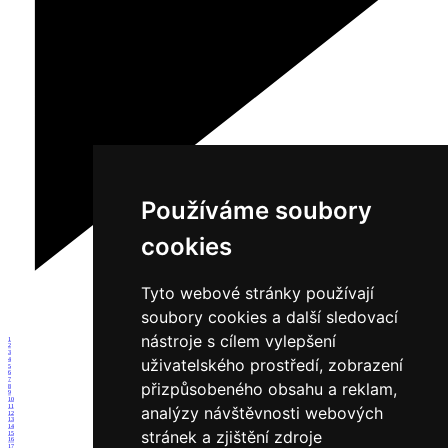
Používáme soubory
cookies
Tyto webové stránky používají
soubory cookies a další sledovací
nástroje s cílem vylepšení
1
2
3
uživatelského prostředí, zobrazení
4
5
6
7
přizpůsobeného obsahu a reklam,
8
9
10
11
analýzy návštěvnosti webových
12
13
14
stránek a zjištění zdroje
15
16
17