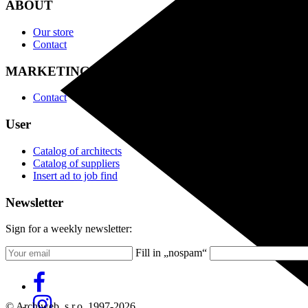
ABOUT
Our store
Contact
MARKETING
Contact
User
Catalog of architects
Catalog of suppliers
Insert ad to job find
Newsletter
Sign for a weekly newsletter:
Fill in „nospam“
© Archiweb, s.r.o. 1997-2026