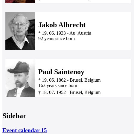
Jakob Albrecht
*
19. 06. 1933
-
Au, Austria
92 years since born
Paul Saintenoy
*
19. 06. 1862
-
Brusel, Belgium
163 years since born
†
18. 07. 1952
-
Brusel, Belgium
Sidebar
Event calendar
15