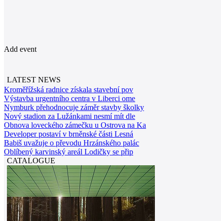
Add event
LATEST NEWS
Kroměřížská radnice získala stavební pov
Výstavba urgentního centra v Liberci ome
Nymburk přehodnocuje záměr stavby školky
Nový stadion za Lužánkami nesmí mít dle
Obnova loveckého zámečku u Ostrova na Ka
Developer postaví v brněnské části Lesná
Babiš uvažuje o převodu Hrzánského palác
Oblíbený karvinský areál Lodičky se přip
CATALOGUE