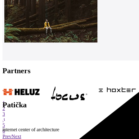
Partners
1
Patička
2
3
4
5
internet center of architecture
6
Prev
Next