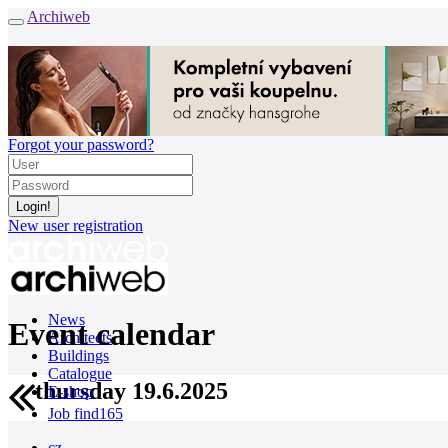
Archiweb
Forgot your password?
New user registration
News
Event calendar
Architects
Buildings
Catalogue
thursday 19.6.2025
E-shop
Job find
165
cz