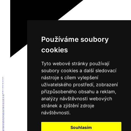
Používáme soubory
cookies
Tyto webové stránky používají
soubory cookies a další sledovací
nástroje s cílem vylepšení
1
2
3
uživatelského prostředí, zobrazení
4
5
6
7
přizpůsobeného obsahu a reklam,
8
9
10
analýzy návštěvnosti webových
11
12
13
14
stránek a zjištění zdroje
15
16
17
návštěvnosti.
18
19
20
21
22
23
24
25
Souhlasím
26
27
28