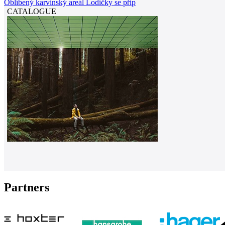
Oblíbený karvinský areál Lodičky se přip
CATALOGUE
Partners