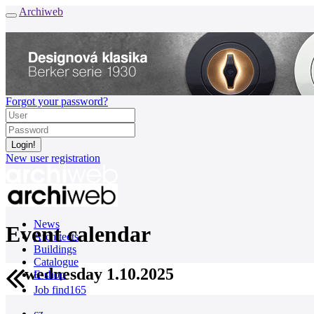
Archiweb
Forgot your password?
New user registration
News
Event calendar
Architects
Buildings
Catalogue
wednesday 1.10.2025
E-shop
Job find
165
cz