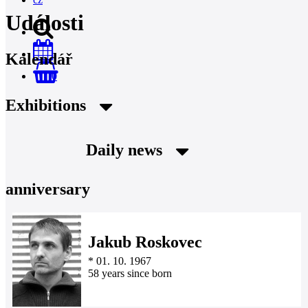
Události
Kalendář
0
Exhibitions
Daily news
anniversary
Jakub Roskovec
*
01. 10. 1967
58 years since born