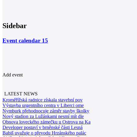
Sidebar
Event calendar
15
Add event
LATEST NEWS
Kroměřížská radnice získala stavební pov
Výstavba urgentního centra v Liberci ome
Nymburk přehodnocuje záměr stavby školky
Nový stadion za Lužánkami nesmí mít dle
Obnova loveckého zámečku u Ostrova na Ka
Developer postaví v brněnské části Lesná
Babiš uvažuje o převodu Hrzánského palác