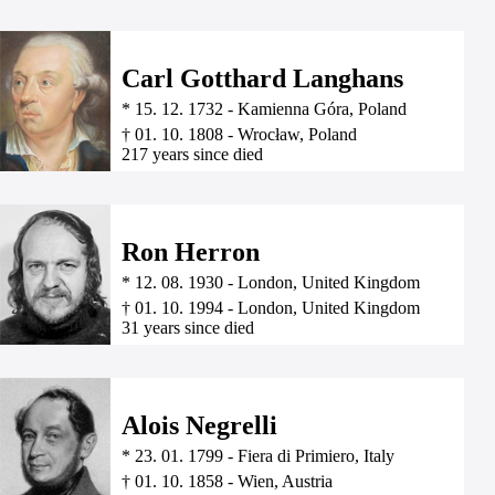
Carl Gotthard Langhans
*
15. 12. 1732
-
Kamienna Góra, Poland
†
01. 10. 1808
-
Wrocław, Poland
217 years since died
Ron Herron
*
12. 08. 1930
-
London, United Kingdom
†
01. 10. 1994
-
London, United Kingdom
31 years since died
Alois Negrelli
*
23. 01. 1799
-
Fiera di Primiero, Italy
†
01. 10. 1858
-
Wien, Austria