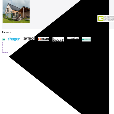
Partners
1
2
3
4
5
6
Prev
Next