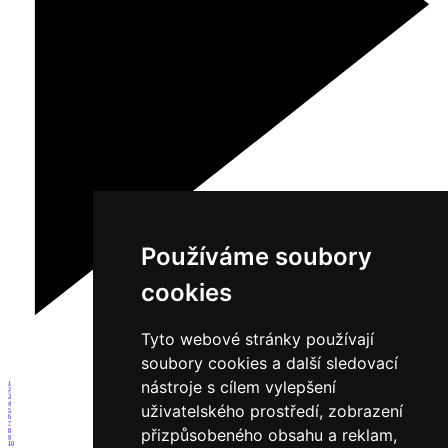
Používáme soubory
cookies
Tyto webové stránky používají
soubory cookies a další sledovací
nástroje s cílem vylepšení
1
2
3
4
uživatelského prostředí, zobrazení
5
6
7
přizpůsobeného obsahu a reklam,
8
9
10