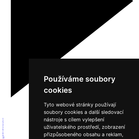
Používáme soubory
cookies
Tyto webové stránky používají
soubory cookies a další sledovací
nástroje s cílem vylepšení
1
2
3
4
uživatelského prostředí, zobrazení
5
6
7
přizpůsobeného obsahu a reklam,
8
9
10