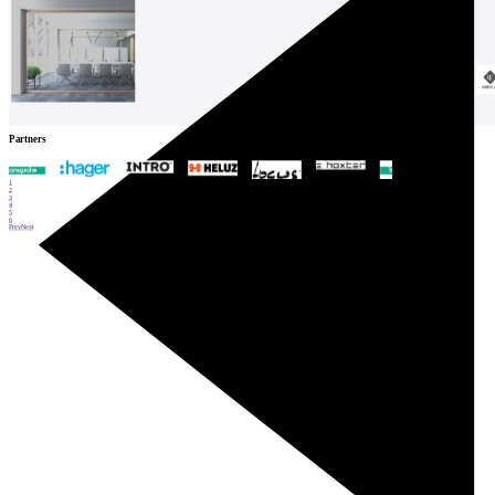
Partners
1
2
3
4
5
6
Prev
Next