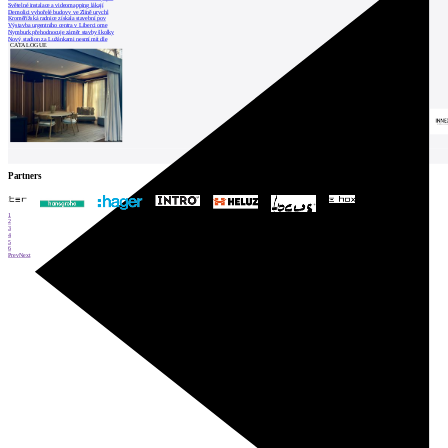
Světelné instalace a videomapping lákají
Demolici vyhořelé budovy ve Zlíně urychl
Kroměřížská radnice získala stavební pov
Výstavba urgentního centra v Liberci ome
Nymburk přehodnocuje záměr stavby školky
Nový stadion za Lužánkami nesmí mít dle
CATALOGUE
Partners
1
2
3
4
5
6
Prev
Next