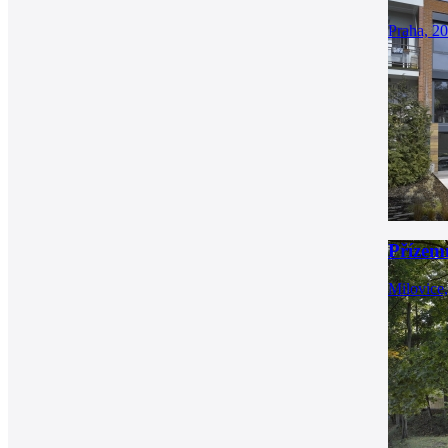
Praha, 2
Přízem
Milovice