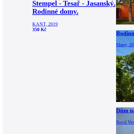
Stempel - Tesař - Jasanský.
Rodinné domy.
KANT, 2019
350 Kč
Rodinn
Slapy, 2
Dům na
Nová Ves