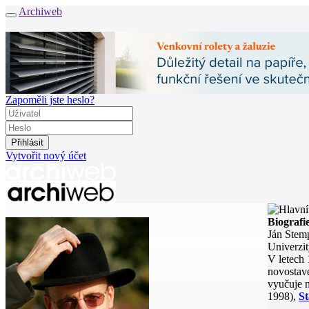
Archiweb
Zapoměli jste heslo?
Vytvořit nový účet
Zprávy
Biografi
Architekti
Ján Stemp
Stavby
Univerzit
Katalog
V letech 
E-shop
novostave
vyučuje n
Burza práce
162
1998),
S
en