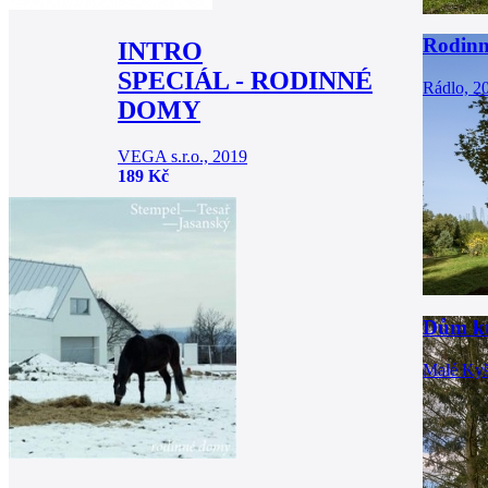
Rodinn
INTRO
SPECIÁL - RODINNÉ
Rádlo, 2
DOMY
VEGA s.r.o., 2019
189 Kč
Dům kte
Malé Kyš