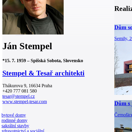
Reali
Dům soc
0
Semily, 
Ján Stempel
*
15. 7. 1959
–
Spišská Sobota, Slovensko
Stempel & Tesař architekti
Thákurova 9, 16634 Praha
+420 777 081 580
tesar@stempel.cz
www.stempel-tesar.com
Dům s 
Černošic
bytové domy
rodinné domy
sakrální stavby
zdravotnictví a sociální