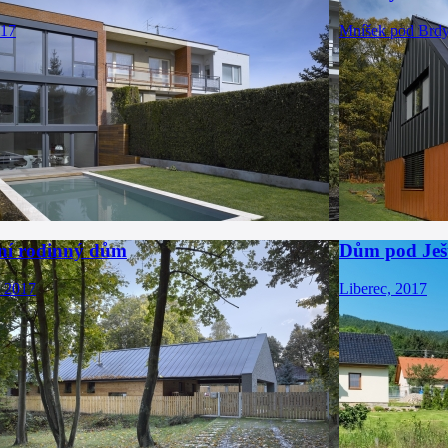
017
Mníšek pod Brdy
ní rodinný dům
Dům pod Ješ
, 2017
Liberec, 2017