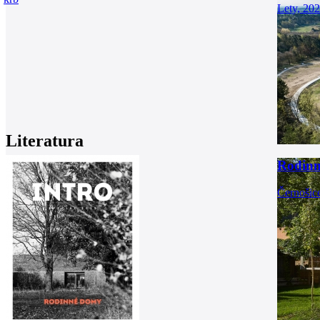
Lety, 20
Literatura
Rodinn
Černošic