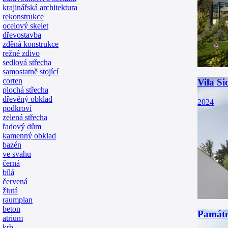
krajinářská architektura
rekonstrukce
ocelový skelet
dřevostavba
zděná konstrukce
režné zdivo
sedlová střecha
samostatně stojící
corten
Vila Si
plochá střecha
dřevěný obklad
2024
podkroví
zelená střecha
řadový dům
kamenný obklad
bazén
ve svahu
černá
bílá
červená
žlutá
raumplan
beton
Památn
atrium
krb