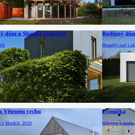
ý dům u Slapské přehrady
Rodinný dům
019
Brandýs nad Lab
 Větrném vrchu
Zvonička
 v Horách, 2018
Bílovice-Lutotín