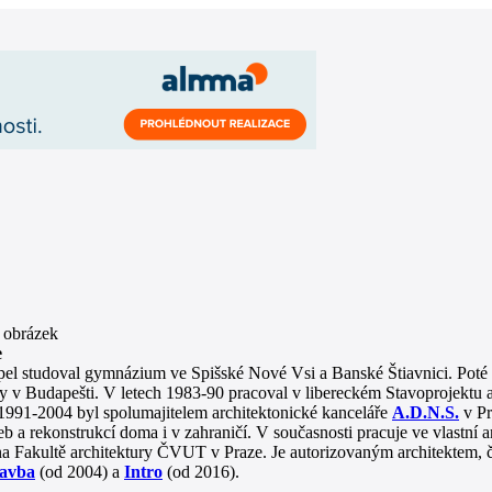
e
el studoval gymnázium ve Spišské Nové Vsi a Banské Štiavnici. Poté 
y v Budapešti. V letech 1983-90 pracoval v libereckém Stavoprojektu a
1991-2004 byl spolumajitelem architektonické kanceláře
A.D.N.S.
v Pr
b a rekonstrukcí doma i v zahraničí. V současnosti pracuje ve vlastní a
a Fakultě architektury ČVUT v Praze. Je autorizovaným architektem, 
tavba
(od 2004) a
Intro
(od 2016).