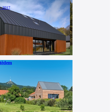
, 2017
tědem