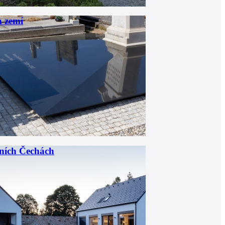
a zemí
žních Čechách