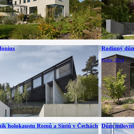
donius
Rodinný dů
Praha, 2024
ík holokaustu Romů a Sintů v Čechách
Dům milovní