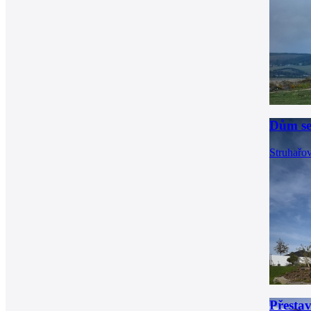
Dům se
Struhařo
Přesta