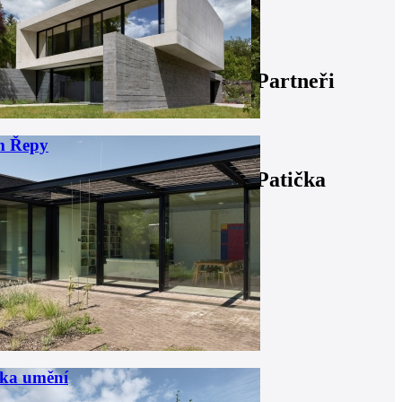
Partneři
m Řepy
Patička
ka umění