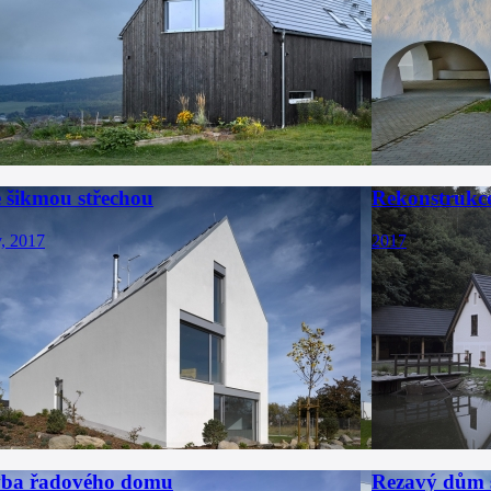
 šikmou střechou
Rekonstrukce
v, 2017
2017
vba řadového domu
Rezavý dům 