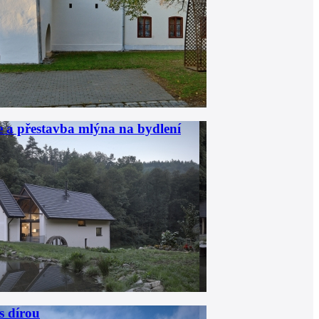
 a přestavba mlýna na bydlení
s dírou