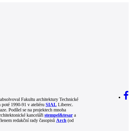
absolvoval Fakultu architektury Technické
 poté 1990-91 v ateliéru
SIAL
Liberec.
aze. Podílel se na projektech mnoha
rchitektonické kanceláři
stempel&tesar
a
členem redakční rady časopisů
Arch
(od