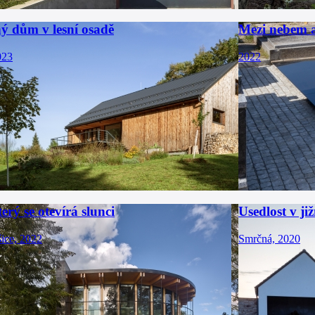
ý dům v lesní osadě
Mezi nebem 
023
2022
rý se otevírá slunci
Usedlost v ji
ice, 2022
Smrčná, 2020