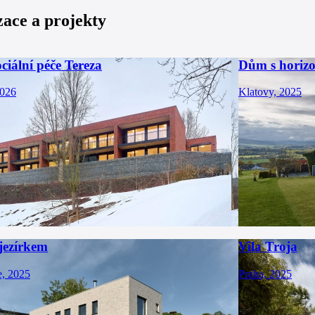
zace a projekty
iální péče Tereza
Dům s horiz
2026
Klatovy, 2025
jezírkem
Vila Troja
e, 2025
Praha, 2025