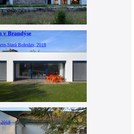
 v Brandýse
em-Stará Boleslav, 2018
, 2018