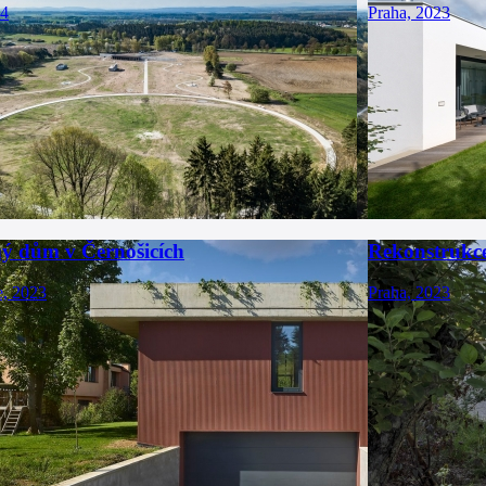
24
Praha, 2023
ý dům v Černošicích
Rekonstrukc
e, 2023
Praha, 2023