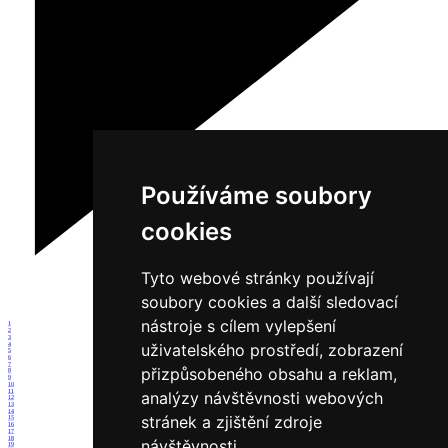
Používáme soubory
cookies
Tyto webové stránky používají
soubory cookies a další sledovací
nástroje s cílem vylepšení
1
2
3
uživatelského prostředí, zobrazení
4
5
6
7
přizpůsobeného obsahu a reklam,
8
9
10
11
analýzy návštěvnosti webových
12
13
14
stránek a zjištění zdroje
15
16
17
18
návštěvnosti.
19