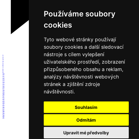
Používáme soubory
cookies
Tyto webové stránky používají
soubory cookies a další sledovací
nástroje s cílem vylepšení
1
2
3
uživatelského prostředí, zobrazení
4
5
6
přizpůsobeného obsahu a reklam,
7
8
9
10
analýzy návštěvnosti webových
11
12
13
stránek a zjištění zdroje
14
15
16
17
návštěvnosti.
18
19
20
21
22
23
24
25
Souhlasím
26
27
28
29
30
31
Odmítám
Upravit mé předvolby