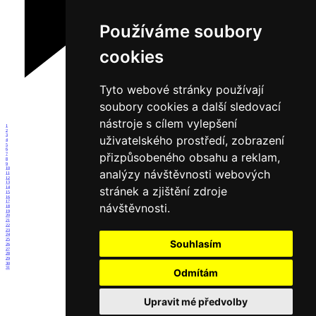
Používáme soubory
cookies
Tyto webové stránky používají
soubory cookies a další sledovací
nástroje s cílem vylepšení
1
2
3
uživatelského prostředí, zobrazení
4
5
6
přizpůsobeného obsahu a reklam,
7
8
9
10
analýzy návštěvnosti webových
11
12
13
stránek a zjištění zdroje
14
15
16
17
návštěvnosti.
18
19
20
21
22
23
24
25
Souhlasím
26
27
28
29
30
31
Odmítám
Upravit mé předvolby