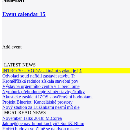
Sidebar
Event calendar
15
Add event
LATEST NEWS
INTRO 30 – VODA: aktuální vydání je již
Odvolací soud nařídil zastavit stavbu Tr
Kroměřížská radnice získala stavební pov
Výstavba urgentního centra v Liberci ome
Nymburk přehodnocuje záměr stavby školky
Akustické zasklení IZOS s ověřenými hodnotami
Projekt Blueriot: Kancelářské prostory
Nový stadion za Lužánkami nesmí mít dle
MOST READ NEWS
November Talks 2018: M.Corea
Jak nejlépe navrhnout kuchyň? Soutěž Blum
Hořící budova ve Zlíně se na dvou místec