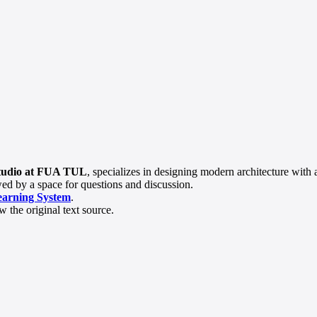
studio at FUA TUL
, specializes in designing modern architecture with 
owed by a space for questions and discussion.
earning System
.
 the original text source.