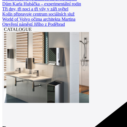
Dům Karla Hubáčka – experimentální rodin
Tři dny, tři noci a tři vily v záři světel
Kolín připravuje centrum sociálních služ
World of Volvo očima architekta Martina
Otevření náměstí Jiřího z Poděbrad
CATALOGUE