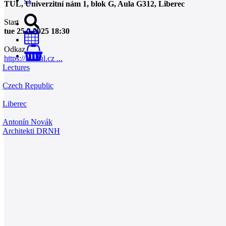
TUL, Univerzitní nám 1, blok G, Aula G312, Liberec
Start
tue 25.2.2025 18:30
Odkaz
0
https://fua.tul.cz ...
Lectures
Czech Republic
Liberec
Antonín Novák
Architekti DRNH