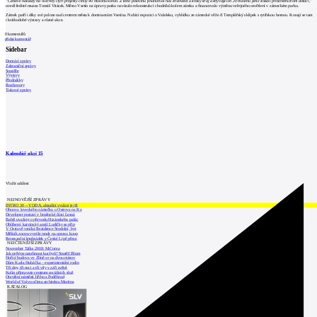
"Celkové náklady na všechny čtyři projekty činily 40 milionů korun. Z toho polovinu financoval náš zřizovatel Zlínský kraj a zbývajících 20 milionů jsme získali prostřednictvím dotací,"
uvedl ředitel muzea Tomáš Vitásek. Město Vsetín na úpravy parku navázalo rekonstrukcí chodníků kolem zámku a financovalo výměnu veřejného osvětlení v zámeckém parku.
Zámek patří i díky své poloze nad centrem města k dominantám Vsetína. Nabízí expozici o Valašsku, vyhlídku ze zámecké věže či Templářský sklípek s rytířskou hernou. Konají se tam
i krátkodobé výstavy a různé akce.
0
komentářů
přidat komentář
Sidebar
Domácí zprávy
Zahraniční zprávy
Soutěže
Výstavy
Přednášky
Rozhovory
Tiskové zprávy
Kalendář akcí
15
Vložit událost
NEJNOVĚJŠÍ ZPRÁVY
INTRO 30 – VODA: aktuální vydání je již
Obnova loveckého zámečku u Ostrova na Ka
Developer postaví v brněnské části Lesná
Babiš uvažuje o převodu Hrzánského palác
Oblíbený karvinský areál Lodičky se přip
V Ostravě vzniká Rezidence Stodolní, byt
Mělník znovu vypíše tendr na opravu koup
Renesanční letohrádek v České Lípě převz
NEJČTENĚJŠÍ ZPRÁVY
November Talks 2018: M.Corea
Jak nejlépe navrhnout kuchyň? Soutěž Blum
Hořící budova ve Zlíně se na dvou místec
Dům Karla Hubáčka – experimentální rodin
Tři dny, tři noci a tři vily v záři světel
Kolín připravuje centrum sociálních služ
Otevření náměstí Jiřího z Poděbrad
World of Volvo očima architekta Martina
KATALOG