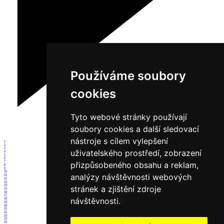
Používáme soubory
cookies
Tyto webové stránky používají
soubory cookies a další sledovací
nástroje s cílem vylepšení
1
2
3
uživatelského prostředí, zobrazení
4
5
6
7
přizpůsobeného obsahu a reklam,
8
9
10
analýzy návštěvnosti webových
11
12
13
14
stránek a zjištění zdroje
15
16
17
návštěvnosti.
18
19
20
21
22
23
24
25