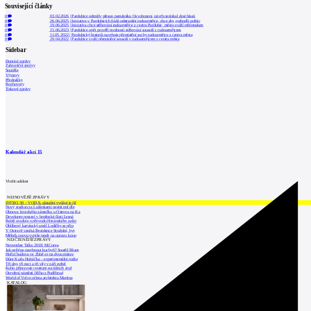
Související články
0
03.02.2026
|
Pardubice odmítly přesun památníku Osvobození, návrh nezískal dost hlasů
0
26.06.2025
|
Iniciativa v Pardubicích žádá odstranění rudoarmějce, chce aby rozhodli politic
0
19.06.2025
|
Iniciativa chce stěhování rudoarmějce z centra Pardubic, město zváží referendum
0
15.06.2023
|
Pardubice opět prověří možnosti stěhování sousoší s rudoarmějcem
0
11.05.2022
|
Pardubický historik navrhuje přemístění sochy rudoarmějce z centra města
0
29.04.2022
|
Pardubice zváží přemístění sousoší s rudoarmějcem z centra města
Sidebar
Domácí zprávy
Zahraniční zprávy
Soutěže
Výstavy
Přednášky
Rozhovory
Tiskové zprávy
Kalendář akcí
15
Vložit událost
NEJNOVĚJŠÍ ZPRÁVY
INTRO 30 – VODA: aktuální vydání je již
Nový stadion za Lužánkami nesmí mít dle
Obnova loveckého zámečku u Ostrova na Ka
Developer postaví v brněnské části Lesná
Babiš uvažuje o převodu Hrzánského palác
Oblíbený karvinský areál Lodičky se přip
V Ostravě vzniká Rezidence Stodolní, byt
Mělník znovu vypíše tendr na opravu koup
NEJČTENĚJŠÍ ZPRÁVY
November Talks 2018: M.Corea
Jak nejlépe navrhnout kuchyň? Soutěž Blum
Hořící budova ve Zlíně se na dvou místec
Dům Karla Hubáčka – experimentální rodin
Tři dny, tři noci a tři vily v záři světel
Kolín připravuje centrum sociálních služ
Otevření náměstí Jiřího z Poděbrad
World of Volvo očima architekta Martina
KATALOG