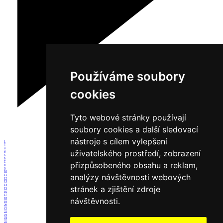
Používáme soubory
cookies
Tyto webové stránky používají
soubory cookies a další sledovací
nástroje s cílem vylepšení
1
2
3
uživatelského prostředí, zobrazení
4
5
6
7
přizpůsobeného obsahu a reklam,
8
9
10
analýzy návštěvnosti webových
11
12
13
14
stránek a zjištění zdroje
15
16
17
návštěvnosti.
18
19
20
21
22
23
24
25