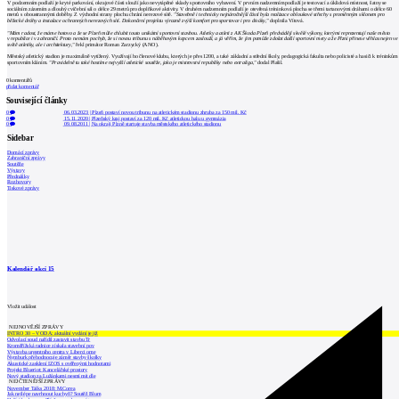
V podzemním podlaží je kryté parkování, okrajové části slouží jako nevytápěné sklady sportovního vybavení. V prvním nadzemním podlaží je testovací a úklidová místnost, šatny se
sociálním zázemím a dlouhý cvičební sál o délce 29 metrů pro doplňkové aktivity. V druhém nadzemním podlaží je otevřená tréninková plocha se třemi tartanovými dráhami o délce 60
metrů s oboustrannými doběhy. Z východní strany plochu chrání nerezové sítě.
"Stavebně i technicky nejnáročnější částí byla realizace obloukové střechy s proměnným sklonem pro
běžecké dráhy a instalace ochranných nerezových sítí. Dokončení projektu výrazně zvýší komfort pro sportovce i pro diváky,"
doplnila Vítová.
"Mám radost, že máme hotovo a že se Plzeň může chlubit touto unikátní sportovní stavbou. Atletky a atleti z AK Škoda Plzeň předvádějí skvělé výkony, kterými reprezentují naše město
v republice i v zahraničí. Proto nemám pochyb, že si novou tribunu s náběhovým kopcem zaslouží, a já věřím, že jim pomůže zdolat další sportovní mety a že Plzni přinese věhlas nejen ve
světě atletiky, ale i architektury,"
řekl primátor Roman Zarzycký (ANO).
Městský atletický stadion je maximálně vytížený. Využívají ho členové klubu, kterých je přes 1200, a také základní a střední školy, pedagogická fakulta nebo policisté a hasiči k tréninkům
sportovním kláním.
"Pravidelně tu také hostíme nejvyšší atletické soutěže, jako je mistrovství republiky nebo extraliga,"
dodal Plašil.
0
komentářů
přidat komentář
Související články
0
06.03.2023
|
Plzeň postaví novou tribunu na atletickém stadionu zhruba za 150 mil. Kč
0
15.11.2020
|
Plzeňský kraj postaví za 120 mil. Kč atletickou halu u gymnázia
0
09.08.2011
|
Na okraji Plzně startuje stavba městského atletického stadionu
Sidebar
Domácí zprávy
Zahraniční zprávy
Soutěže
Výstavy
Přednášky
Rozhovory
Tiskové zprávy
Kalendář akcí
15
Vložit událost
NEJNOVĚJŠÍ ZPRÁVY
INTRO 30 – VODA: aktuální vydání je již
Odvolací soud nařídil zastavit stavbu Tr
Kroměřížská radnice získala stavební pov
Výstavba urgentního centra v Liberci ome
Nymburk přehodnocuje záměr stavby školky
Akustické zasklení IZOS s ověřenými hodnotami
Projekt Blueriot: Kancelářské prostory
Nový stadion za Lužánkami nesmí mít dle
NEJČTENĚJŠÍ ZPRÁVY
November Talks 2018: M.Corea
Jak nejlépe navrhnout kuchyň? Soutěž Blum