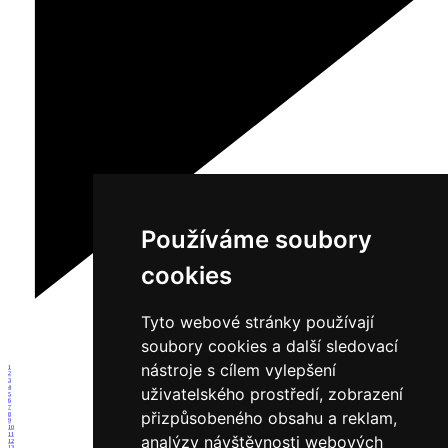
Používáme soubory
cookies
Tyto webové stránky používají
soubory cookies a další sledovací
nástroje s cílem vylepšení
1
2
3
4
uživatelského prostředí, zobrazení
5
6
7
přizpůsobeného obsahu a reklam,
8
9
10
11
analýzy návštěvnosti webových
12
13