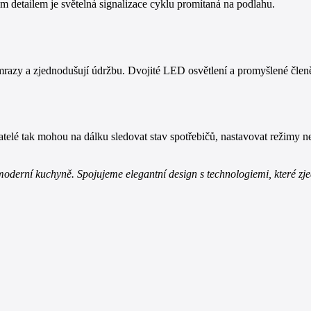
ým detailem je světelná signalizace cyklu promítaná na podlahu.
razy a zjednodušují údržbu. Dvojité LED osvětlení a promyšlené členěn
elé tak mohou na dálku sledovat stav spotřebičů, nastavovat režimy ne
derní kuchyně. Spojujeme elegantní design s technologiemi, které zje