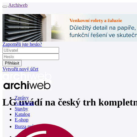
Archiweb
Zapoměli jste heslo?
Vytvořit nový účet
Zprávy
LG uvádí na český trh kompletn
Architekti
Stavby
Katalog
E-shop
Burza práce
165
en