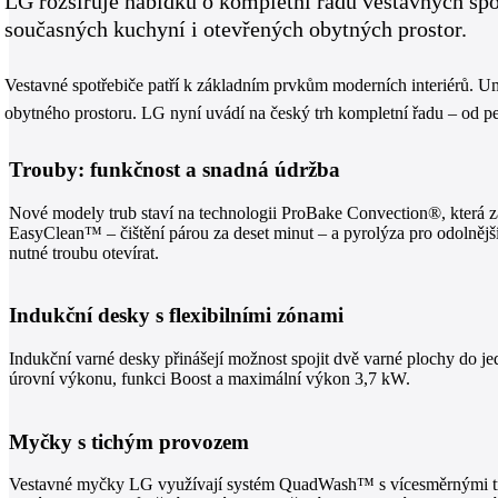
LG rozšiřuje nabídku o kompletní řadu vestavných spo
současných kuchyní i otevřených obytných prostor.
Vestavné spotřebiče patří k základním prvkům moderních interiérů. Umo
obytného prostoru. LG nyní uvádí na český trh kompletní řadu – od pe
Trouby: funkčnost a snadná údržba
Nové modely trub staví na technologii ProBake Convection®, která 
EasyClean™ – čištění párou za deset minut – a pyrolýza pro odolnější
nutné troubu otevírat.
Indukční desky s flexibilními zónami
Indukční varné desky přinášejí možnost spojit dvě varné plochy do je
úrovní výkonu, funkci Boost a maximální výkon 3,7 kW.
Myčky s tichým provozem
Vestavné myčky LG využívají systém QuadWash™ s vícesměrnými try