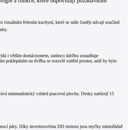
ologie a funkce, které odpovídají požadavkům
izuálním řešením kuchyní, které se stále častěji stávají součástí
uby.
vídá i větším domácnostem, zatímco údržbu usnadňuje
 poklepáním na dvířka se rozsvítí vnitřní prostor, aniž by bylo
ovává minimalistický vzhled pracovní plochy. Desky nabízejí 15
omocí páry. Díky invertorovému DD motoru jsou myčky mimořádně