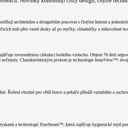
třebičů. Novinky kombinují čistý design, chytré techn
žňují architektům a designérům pracovat s čistými liniemi a jednotným v
čicích trub přes varné desky až po myčky, chladničky a mikrovlnné tro
zajišťuje rovnoměrnou cirkulaci horkého vzduchu. Objem 76 litrů odpo
 nečistoty. Charakteristickým prvkem je technologie InstaView™: dvojím
dné. Řešení vhodné pro větší hrnce a pekáče přináší variabilitu a zach
skami a technologii TrueSteam™, která zajišťuje hygienické mytí p