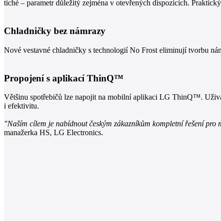
tiché – parametr důležitý zejména v otevřených dispozicích. Praktick
Chladničky bez námrazy
Nové vestavné chladničky s technologií No Frost eliminují tvorbu nám
Propojení s aplikací ThinQ™
Většinu spotřebičů lze napojit na mobilní aplikaci LG ThinQ™. Uživat
i efektivitu.
"Naším cílem je nabídnout českým zákazníkům kompletní řešení pro mo
manažerka HS, LG Electronics.