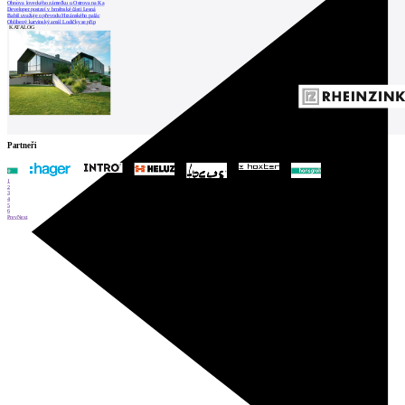
Obnova loveckého zámečku u Ostrova na Ka
Developer postaví v brněnské části Lesná
Babiš uvažuje o převodu Hrzánského palác
Oblíbený karvinský areál Lodičky se přip
KATALOG
Partneři
1
2
3
4
5
6
Prev
Next