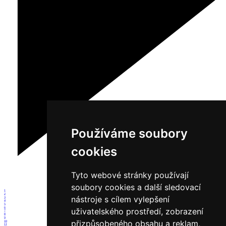
Používáme soubory
cookies
Tyto webové stránky používají
soubory cookies a další sledovací
1
2
nástroje s cílem vylepšení
3
4
5
6
uživatelského prostředí, zobrazení
7
8
9
přizpůsobeného obsahu a reklam,
10
11