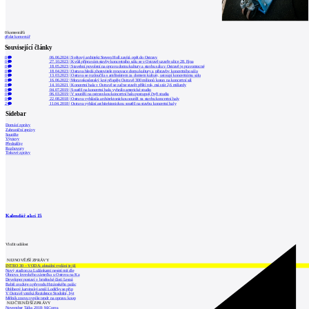
0
komentářů
přidat komentář
Související články
0
06.06.2024
|
Světový architekt Steven Holl zavítá opět do Ostravy
0
27.10.2023
|
Kvůli přípravám stavby koncertního sálu se v Ostravě uzavře ulice 28. října
0
18.05.2023
|
Stavební povolení na opravu domu kultury a stavbu sálu v Ostravě je pravomocné
0
18.04.2023
|
Ostrava hledá zhotovitele renovace domu kultury a přístavby koncertního sálu
0
13.03.2023
|
Ostrava se rozloučila s amfiteátrem za domem kultury, ustoupí koncertnímu sálu
0
16.06.2022
|
Moravskoslezský kraj přispěje Ostravě 300 milionů korun na koncertní sál
8
14.10.2021
|
Koncertní hala v Ostravě se začne stavět příští rok, má stát 2,6 miliardy
0
04.07.2019
|
Soutěž na koncertní halu vyhrálo americké studio
0
06.03.2019
|
V soutěži na ostravskou koncertní halu postupují čtyři studia
0
22.08.2018
|
Ostrava vyhlásila architektonickou soutěž na stavbu koncertní haly
2
11.04.2018
|
Ostrava vyhlásí architektonickou soutěž na stavbu koncertní haly
Sidebar
Domácí zprávy
Zahraniční zprávy
Soutěže
Výstavy
Přednášky
Rozhovory
Tiskové zprávy
Kalendář akcí
15
Vložit událost
NEJNOVĚJŠÍ ZPRÁVY
INTRO 30 – VODA: aktuální vydání je již
Nový stadion za Lužánkami nesmí mít dle
Obnova loveckého zámečku u Ostrova na Ka
Developer postaví v brněnské části Lesná
Babiš uvažuje o převodu Hrzánského palác
Oblíbený karvinský areál Lodičky se přip
V Ostravě vzniká Rezidence Stodolní, byt
Mělník znovu vypíše tendr na opravu koup
NEJČTENĚJŠÍ ZPRÁVY
November Talks 2018: M.Corea