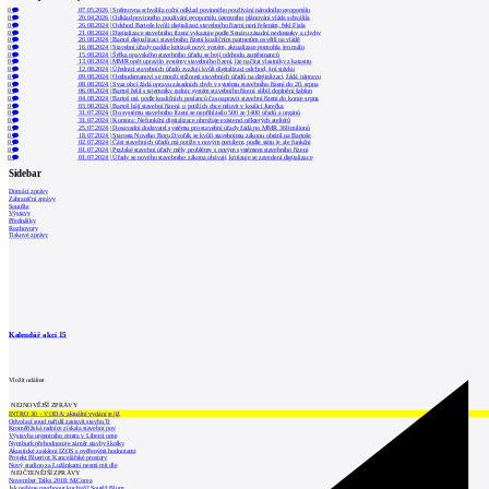
0
07.05.2026
|
Sněmovna schválila roční odklad povinného používání národního geoportálu
0
20.04.2026
|
Odklad povinného používání geoportálu územního plánování vláda schválila
0
26.08.2024
|
Odchod Bartoše kvůli digitalizaci stavebního řízení není řešením, řekl Fiala
0
21.08.2024
|
Digitalizace stavebního řízení vykazuje podle Senátu zásadní nedostatky a chyby
0
20.08.2024
|
Bartoš digitalizaci stavebního řízení koaličním partnerům osvětlí na vládě
0
16.08.2024
|
Stavební úřady nadále kritizují nový systém, aktualizace pomohla jen málo
0
15.08.2024
|
Šéfka opavského stavebního úřadu se bojí odchodu zaměstnanců
0
13.08.2024
|
MMR opět upravilo systémy stavebního řízení, lze načítat vlastníky z katastru
0
12.08.2024
|
Úředníci stavebních úřadů zvažují kvůli digitalizaci odchod, jiní stávku
0
09.08.2024
|
Ombudsmanovi se množí stížnosti stavebních úřadů na digitalizaci, žádá nápravu
0
08.08.2024
|
Svaz obcí žádá opravu zásadních chyb v systému stavebního řízení do 20. srpna
0
06.08.2024
|
Bartoš řešil s tajemníky radnic systém stavebního řízení, slíbil doplnění šablon
0
04.08.2024
|
Bartoš má podle koaličních poslanců čas napravit stavební řízení do konce srpna
0
03.08.2024
|
Bartoš hájí stavební řízení, o potížích chce mluvit v koalici Jurečka
0
31.07.2024
|
Do systému stavebního řízení se nepřihlásilo 500 ze 1400 úřadů a orgánů
0
31.07.2024
|
Komora: Nefunkční digitalizace ohrožuje existenci některých ateliérů
0
25.07.2024
|
Dosavadní dodavatel systému pro stavební úřady žádá po MMR 360 milionů
0
18.07.2024
|
Starosta Nového Boru Dvořák se kvůli stavebnímu zákonu obrátil na Bartoše
0
02.07.2024
|
Část stavebních úřadů má potíže s novým portálem, podle státu je ale funkční
0
01.07.2024
|
Pražské stavební úřady měly problémy s novým systémem stavebního řízení
0
01.07.2024
|
Úřady se nového stavebního zákona obávají, kritizuje se zavedení digitalizace
Sidebar
Domácí zprávy
Zahraniční zprávy
Soutěže
Výstavy
Přednášky
Rozhovory
Tiskové zprávy
Kalendář akcí
15
Vložit událost
NEJNOVĚJŠÍ ZPRÁVY
INTRO 30 – VODA: aktuální vydání je již
Odvolací soud nařídil zastavit stavbu Tr
Kroměřížská radnice získala stavební pov
Výstavba urgentního centra v Liberci ome
Nymburk přehodnocuje záměr stavby školky
Akustické zasklení IZOS s ověřenými hodnotami
Projekt Blueriot: Kancelářské prostory
Nový stadion za Lužánkami nesmí mít dle
NEJČTENĚJŠÍ ZPRÁVY
November Talks 2018: M.Corea
Jak nejlépe navrhnout kuchyň? Soutěž Blum