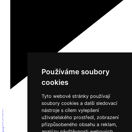
Používáme soubory
cookies
Tyto webové stránky používají
soubory cookies a další sledovací
nástroje s cílem vylepšení
1
2
3
4
uživatelského prostředí, zobrazení
5
6
7
přizpůsobeného obsahu a reklam,
8
9
10
11
analýzy návštěvnosti webových
12