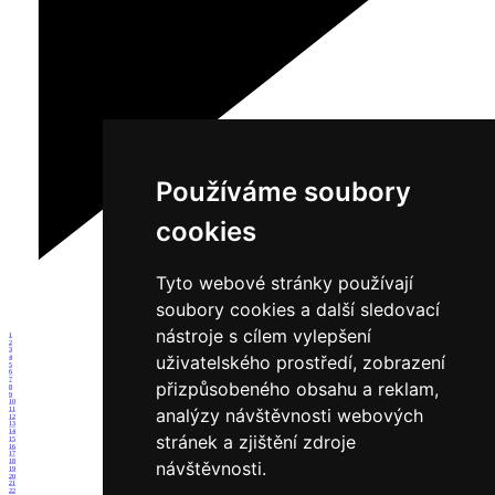
Používáme soubory
cookies
Tyto webové stránky používají
soubory cookies a další sledovací
nástroje s cílem vylepšení
1
2
3
uživatelského prostředí, zobrazení
4
5
6
7
přizpůsobeného obsahu a reklam,
8
9
10
analýzy návštěvnosti webových
11
12
13
14
stránek a zjištění zdroje
15
16
17
18
návštěvnosti.
19
20
21
22