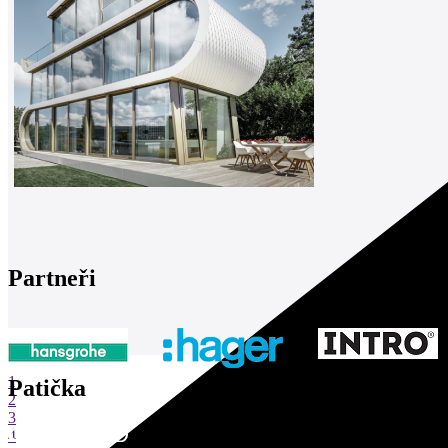
Partneři
1
Patička
2
3
4