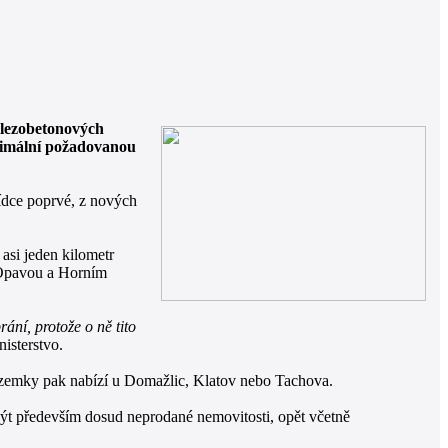
elezobetonových
inimální požadovanou
bídce poprvé, z nových
asi jeden kilometr
 Opavou a Horním
ání, protože o ně tito
isterstvo.
ozemky pak nabízí u Domažlic, Klatov nebo Tachova.
být především dosud neprodané nemovitosti, opět včetně