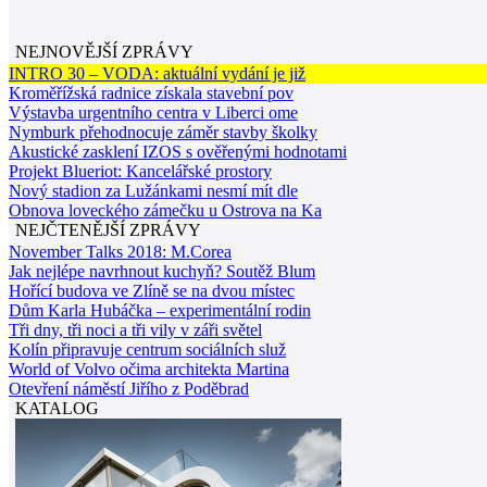
NEJNOVĚJŠÍ ZPRÁVY
INTRO 30 – VODA: aktuální vydání je již
Kroměřížská radnice získala stavební pov
Výstavba urgentního centra v Liberci ome
Nymburk přehodnocuje záměr stavby školky
Akustické zasklení IZOS s ověřenými hodnotami
Projekt Blueriot: Kancelářské prostory
Nový stadion za Lužánkami nesmí mít dle
Obnova loveckého zámečku u Ostrova na Ka
NEJČTENĚJŠÍ ZPRÁVY
November Talks 2018: M.Corea
Jak nejlépe navrhnout kuchyň? Soutěž Blum
Hořící budova ve Zlíně se na dvou místec
Dům Karla Hubáčka – experimentální rodin
Tři dny, tři noci a tři vily v záři světel
Kolín připravuje centrum sociálních služ
World of Volvo očima architekta Martina
Otevření náměstí Jiřího z Poděbrad
KATALOG