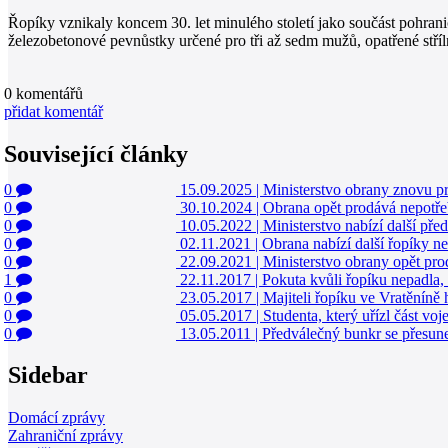
Řopíky vznikaly koncem 30. let minulého století jako součást pohrani
železobetonové pevnůstky určené pro tři až sedm mužů, opatřené stř
0
komentářů
přidat komentář
Související články
0
15.09.2025
|
Ministerstvo obrany znovu p
0
30.10.2024
|
Obrana opět prodává nepotře
0
10.05.2022
|
Ministerstvo nabízí další př
0
02.11.2021
|
Obrana nabízí další řopíky n
0
22.09.2021
|
Ministerstvo obrany opět pro
1
22.11.2017
|
Pokuta kvůli řopíku nepadla, 
0
23.05.2017
|
Majiteli řopíku ve Vratěníně 
0
05.05.2017
|
Studenta, který uřízl část vo
0
13.05.2011
|
Předválečný bunkr se přesun
Sidebar
Domácí zprávy
Zahraniční zprávy