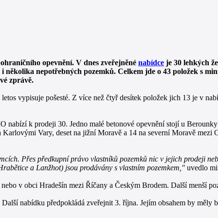
 pohraničního opevnění. V dnes zveřejněné
nabídce
je 30 lehkých ž
it i několika nepotřebných pozemků. Celkem jde o 43 položek s m
vé zprávě.
etos vypisuje pošesté. Z více než čtyř desítek položek jich 13 je v na
 nabízí k prodeji 30. Jedno malé betonové opevnění stojí u Berounky 
a Karlovými Vary, deset na jižní Moravě a 14 na severní Moravě mezi
mcích. Přes předkupní právo vlastníků pozemků nic v jejich prodeji nebr
(Hrabětice a Lanžhot) jsou prodávány s vlastním pozemkem,"
uvedlo min
ně nebo v obci Hradešín mezi Říčany a Českým Brodem. Další menší p
Další nabídku předpokládá zveřejnit 3. října. Jejím obsahem by měly 