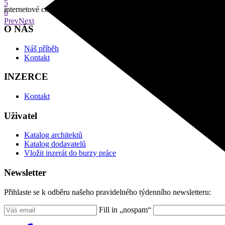
5
internetové centrum architektury
6
Prev
Next
O NÁS
Náš příběh
Kontakt
INZERCE
Kontakt
Uživatel
Katalog architektů
Katalog dodavatelů
Vložit inzerát do burzy práce
Newsletter
Přihlaste se k odběru našeho pravidelného týdenního newsletteru:
Fill in „nospam“