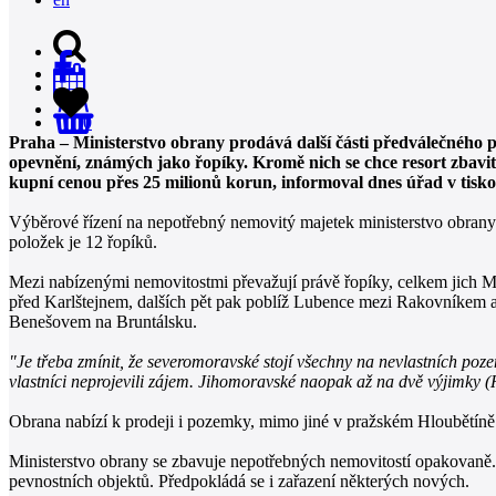
0
Praha – Ministerstvo obrany prodává další části předválečného
opevnění, známých jako řopíky. Kromě nich se chce resort zbav
kupní cenou přes 25 milionů korun, informoval dnes úřad v tisko
Výběrové řízení na nepotřebný nemovitý majetek ministerstvo obrany l
položek je 12 řopíků.
Mezi nabízenými nemovitostmi převažují právě řopíky, celkem jich MO
před Karlštejnem, dalších pět pak poblíž Lubence mezi Rakovníkem 
Benešovem na Bruntálsku.
"Je třeba zmínit, že severomoravské stojí všechny na nevlastních poze
vlastníci neprojevili zájem. Jihomoravské naopak až na dvě výjimky 
Obrana nabízí k prodeji i pozemky, mimo jiné v pražském Hloubětí
Ministerstvo obrany se zbavuje nepotřebných nemovitostí opakovaně. 
pevnostních objektů. Předpokládá se i zařazení některých nových.