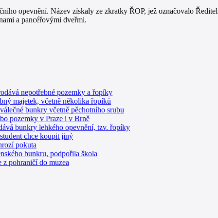
čního opevnění. Název získaly ze zkratky ŘOP, jež označovalo Ředitels
ílnami a pancéřovými dveřmi.
rodává nepotřebné pozemky a řopíky
bný majetek, včetně několika řopíků
edválečné bunkry včetně pěchotního srubu
ebo pozemky v Praze i v Brně
dává bunkry lehkého opevnění, tzv. řopíky
student chce koupit jiný
hrozí pokuta
jenského bunkru, podpořila škola
e z pohraničí do muzea