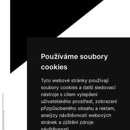
Používáme soubory
cookies
Tyto webové stránky používají
soubory cookies a další sledovací
nástroje s cílem vylepšení
1
2
3
uživatelského prostředí, zobrazení
4
5
6
7
přizpůsobeného obsahu a reklam,
8
9
10
11
analýzy návštěvnosti webových
12
13
14
stránek a zjištění zdroje
15
16
17
18
návštěvnosti.
19