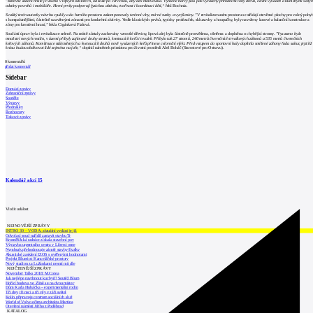
"Barevné ladění hřiště je voleno v teplých odstínech, od žluté po červenou, aby děti motivovala. Výrazné barvy jsou pak vyváženy přírodními tóny dřeva, zelení výsadeb a tlumenými šedý
odstíny povrchů i mobiliáře. Herní prvky podporují fyzickou aktivitu, tvořivost i koordinaci dětí,“
řekl Bochnia.
Svažitý terén autorky návrhu využily a do herního prostoru zakomponovaly terénní vlny, mírné svahy a vyvýšeniny. "
V revitalizovaném prostoru se střídají otevřené plochy pro volný pohy
s kompaktnějšími, částečně uzavřenými zónami pro konkrétní aktivity. Vedle klasických prvků, typicky prolézaček, skluzavky a houpačky, byly navrženy lanové a balanční konstrukce a
zóny pro kreativní hraní,
"
řekla Cigánková Fialová.
Součástí úprav byla i revitalizace zeleně. Na místě zůstaly zachovány vzrostlé dřeviny, lipová alej byla částečně prosvětlena, ošetřena a doplněna o chybějící stromy.
"Vysazeno bylo
množství nových rostlin, v území přibyly zajímavé druhy stromů, kvetoucích keřů i trvalek. Přibylo tak 27 stromů, 240 metrů čtverečních trvalkových záhonů a 535 metrů čtverečních
keřových záhonů. Kombinace stálezelených a kvetoucích druhů nově vysázených keřů přinese celoroční efekt. Před vstupem do sportovní haly doplnila smíšené záhony řada sakur, jejichž
krásu budou obdivovat lidé zejména na jaře,“
doplnil náměstek primátora pro životní prostředí Aleš Boháč (Starostové pro Ostravu).
0
komentářů
přidat komentář
Sidebar
Domácí zprávy
Zahraniční zprávy
Soutěže
Výstavy
Přednášky
Rozhovory
Tiskové zprávy
Kalendář akcí
15
Vložit událost
NEJNOVĚJŠÍ ZPRÁVY
INTRO 30 – VODA: aktuální vydání je již
Odvolací soud nařídil zastavit stavbu Tr
Kroměřížská radnice získala stavební pov
Výstavba urgentního centra v Liberci ome
Nymburk přehodnocuje záměr stavby školky
Akustické zasklení IZOS s ověřenými hodnotami
Projekt Blueriot: Kancelářské prostory
Nový stadion za Lužánkami nesmí mít dle
NEJČTENĚJŠÍ ZPRÁVY
November Talks 2018: M.Corea
Jak nejlépe navrhnout kuchyň? Soutěž Blum
Hořící budova ve Zlíně se na dvou místec
Dům Karla Hubáčka – experimentální rodin
Tři dny, tři noci a tři vily v záři světel
Kolín připravuje centrum sociálních služ
World of Volvo očima architekta Martina
Otevření náměstí Jiřího z Poděbrad
KATALOG