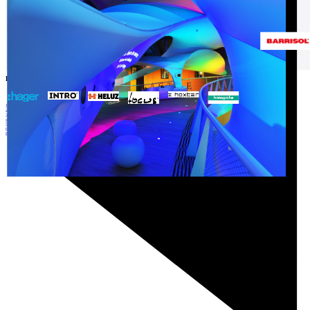
Partneři
1
2
3
4
5
6
Prev
Next