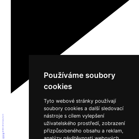
Používáme soubory
cookies
Tyto webové stránky používají
soubory cookies a další sledovací
nástroje s cílem vylepšení
1
2
3
4
uživatelského prostředí, zobrazení
5
6
7
přizpůsobeného obsahu a reklam,
8
9
10
11
analýzy návštěvnosti webových
12